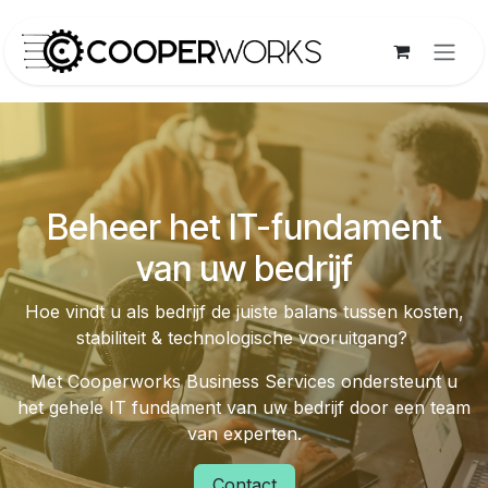
Overslaan naar inhoud
​Beheer het IT-fundament
van uw bedrijf
Hoe vindt u als bedrijf de juiste balans tussen kosten,
stabiliteit & technologische vooruitgang?
Met Cooperworks Business Services ondersteunt u
het gehele IT fundament van uw bedrijf door een team
van experten.
Contact